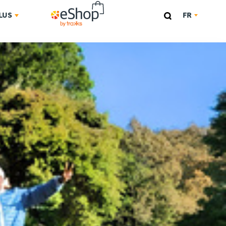
ESHOP
LUS
FR