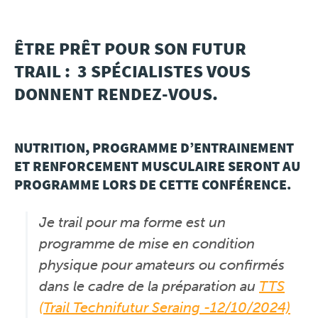
Travel
ÊTRE PRÊT POUR SON FUTUR
TRAIL : 3 SPÉCIALISTES VOUS
Plus
DONNENT RENDEZ-VOUS.
À propos
NUTRITION, PROGRAMME D’ENTRAINEMENT
Jobs
ET RENFORCEMENT MUSCULAIRE SERONT AU
PROGRAMME LORS DE CETTE CONFÉRENCE.
News
Je trail pour ma forme est un
Tests Produits
programme de mise en condition
TraKKs Team
physique pour amateurs ou confirmés
dans le cadre de la préparation au
TTS
Partenaires
(Trail Technifutur Seraing -12/10/2024)