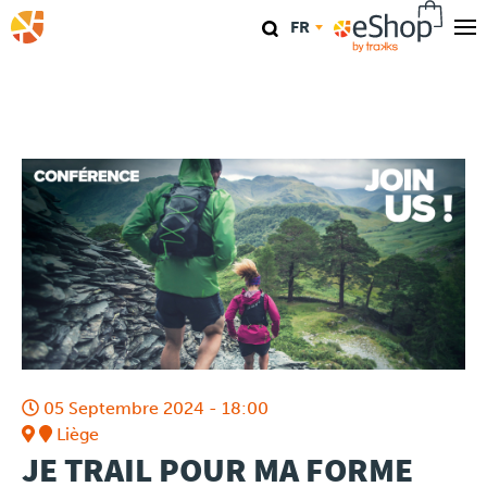
Aller
FR
au
contenu
Nos magasins
principal
TraKKs Lab
Coaching
Agenda
Clinics
Conférence
05 Septembre 2024 - 18:00
Course
Liège
JE TRAIL POUR MA FORME
Travel