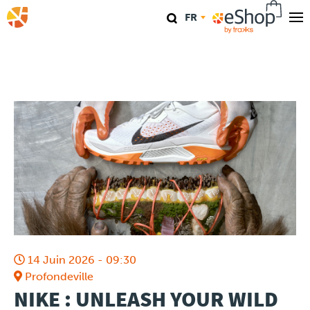
Aller
FR
au
contenu
Nos magasins
principal
TraKKs Lab
Coaching
Agenda
Clinics
Conférence
14 Juin 2026 - 09:30
Course
Profondeville
NIKE : UNLEASH YOUR WILD
Travel