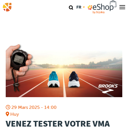
Aller
FR
au
contenu
Nos magasins
principal
TraKKs Lab
Coaching
Agenda
Clinics
Conférence
29 Mars 2025 - 14:00
Course
Huy
VENEZ TESTER VOTRE VMA
Travel