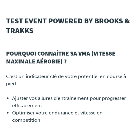
Travel
TEST EVENT POWERED BY BROOKS &
TRAKKS
Plus
À propos
POURQUOI CONNAÎTRE SA VMA (VITESSE
MAXIMALE AÉROBIE) ?
Jobs
C'est un indicateur clé de votre potentiel en course à
News
pied.
Tests Produits
Ajuster vos allures d'entrainement pour progresser
efficacement
TraKKs Team
Optimiser votre endurance et vitesse en
compétition
Partenaires