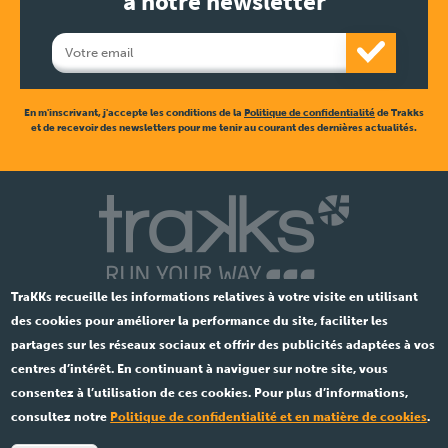
à notre newsletter
En m'inscrivant, j'accepte les conditions de la
Politique de confidentialité
de Trakks
et de recevoir des newsletters pour me tenir au courant des dernières actualités.
TraKKs recueille les informations relatives à votre visite en utilisant
des cookies pour améliorer la performance du site, faciliter les
partages sur les réseaux sociaux et offrir des publicités adaptées à vos
centres d’intérêt. En continuant à naviguer sur notre site, vous
consentez à l’utilisation de ces cookies. Pour plus d’informations,
Ent.841 533 891 •
Légal
consultez notre
Politique de confidentialité et en matière de cookies
.
© 2026 TraKKs. Tous droits réservés.