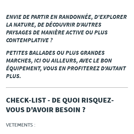
Travel
ENVIE DE PARTIR EN RANDONNÉE, D'EXPLORER
LA NATURE, DE DÉCOUVRIR D'AUTRES
PAYSAGES DE MANIÈRE ACTIVE OU PLUS
Plus
CONTEMPLATIVE ?
À propos
PETITES BALLADES OU PLUS GRANDES
MARCHES, ICI OU AILLEURS, AVEC LE BON
Jobs
ÉQUIPEMENT, VOUS EN PROFITEREZ D'AUTANT
PLUS.
News
Tests Produits
CHECK-LIST - DE QUOI RISQUEZ-
VOUS D'AVOIR BESOIN ?
TraKKs Team
VETEMENTS :
Partenaires