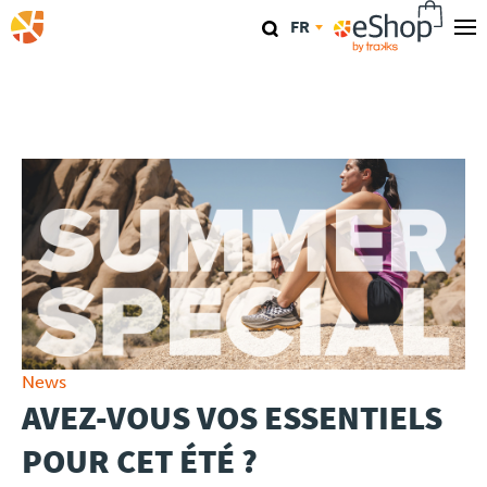
Aller
FR
au
contenu
Nos magasins
principal
TraKKs Lab
Coaching
Agenda
Clinics
Conférence
News
AVEZ-VOUS VOS ESSENTIELS
Course
POUR CET ÉTÉ ?
Travel