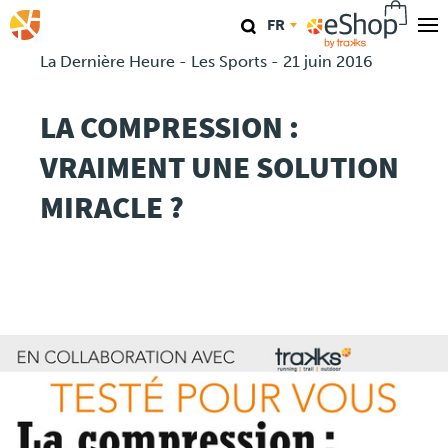
Aller
FR
au
contenu
La Dernière Heure - Les Sports - 21 juin 2016
Nos magasins
principal
LA COMPRESSION :
TraKKs Lab
VRAIMENT UNE SOLUTION
Coaching
MIRACLE ?
Agenda
Clinics
Conférence
Course
Travel