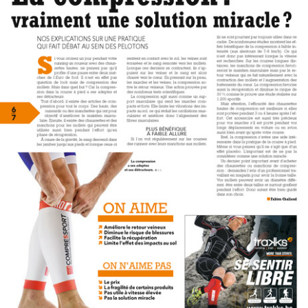
Travel
Plus
À propos
Jobs
News
Tests Produits
TraKKs Team
Partenaires