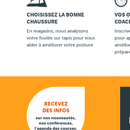
CHOISISSEZ LA BONNE
VOS O
CHAUSSURE
COAC
LINK
LINK
En magasins, nous analysons
Inscriv
votre foulée sur tapis pour vous
pour a
aider à améliorer votre posture.
amélio
prépar
RECEVEZ
DES INFOS
sur nos nouveautés,
nos conférences,
l'agenda des courses.