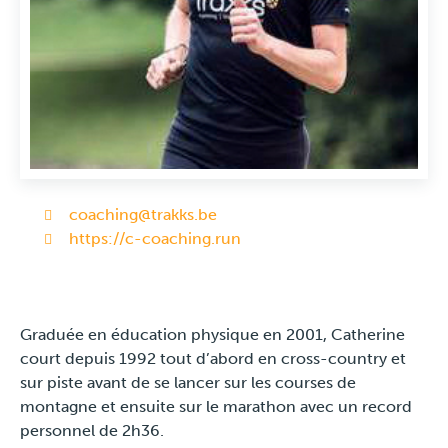
Travel
Plus
À propos
Jobs
coaching@trakks.be
https://c-coaching.run
News
Tests Produits
Graduée en éducation physique en 2001, Catherine
court depuis 1992 tout d’abord en cross-country et
TraKKs Team
sur piste avant de se lancer sur les courses de
montagne et ensuite sur le marathon avec un record
Partenaires
personnel de 2h36.