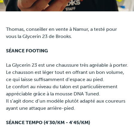
Travel
Thomas, conseiller en vente à Namur, a testé pour
Plus
vous la Glycerin 23 de Brooks.
À propos
SÉANCE FOOTING
Jobs
La Glycerin 23 est une chaussure très agréable à porter.
Le chausson est léger tout en offrant un bon volume,
News
ce qui laisse suffisamment d’espace au pied.
Le confort au niveau du talon est particulièrement
appréciable grâce à la mousse DNA Tuned.
Tests Produits
Il s’agit donc d’un modèle plutôt adapté aux coureurs
ayant une attaque arrière-pied.
TraKKs Team
SÉANCE TEMPO (4'30/KM - 4'45/KM)
Partenaires