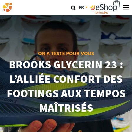
Aller
FR
au
contenu
Nos magasins
principal
TraKKs Lab
Coaching
ON A TESTÉ POUR VOUS
BROOKS GLYCERIN 23 :
Agenda
L’ALLIÉE CONFORT DES
Clinics
FOOTINGS AUX TEMPOS
Conférence
MAÎTRISÉS
Course
Travel