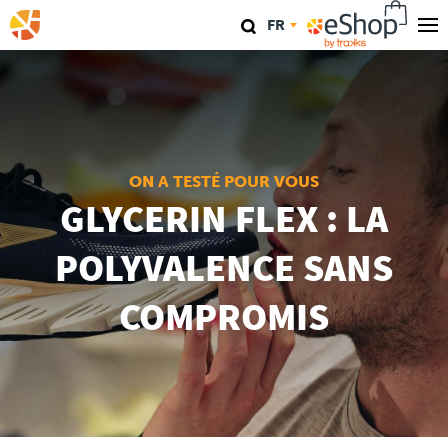
Aller
FR
au
contenu
Nos magasins
principal
TraKKs Lab
Coaching
ON A TESTÉ POUR VOUS
GLYCERIN FLEX : LA
Agenda
POLYVALENCE SANS
Clinics
COMPROMIS
Conférence
Course
Travel