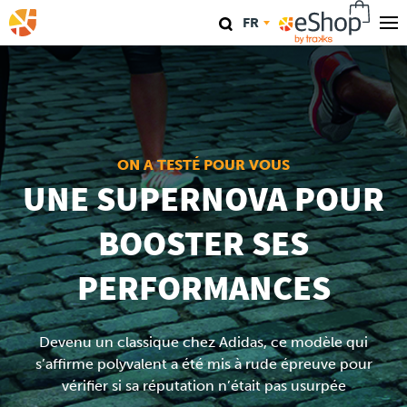
Aller
FR
au
contenu
Nos magasins
principal
TraKKs Lab
Coaching
ON A TESTÉ POUR VOUS
UNE SUPERNOVA POUR
Agenda
BOOSTER SES
Clinics
PERFORMANCES
Conférence
Devenu un classique chez Adidas, ce modèle qui
Course
s’affirme polyvalent a été mis à rude épreuve pour
vérifier si sa réputation n’était pas usurpée
Travel