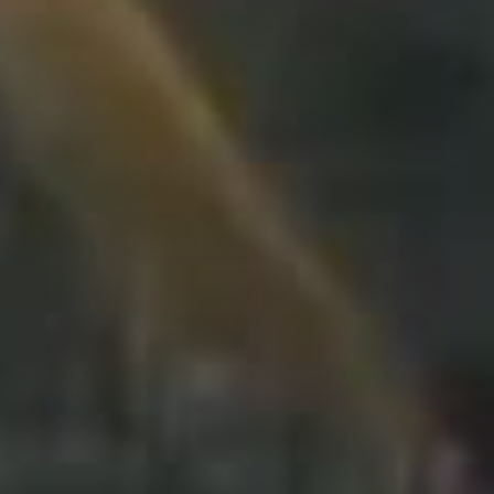
Travel
Plus
À propos
Jobs
News
Tests Produits
TraKKs Team
Partenaires