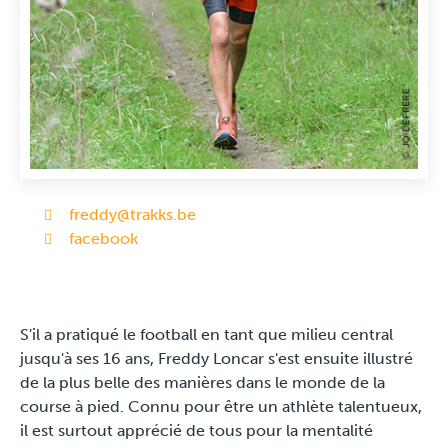
Travel
Plus
À propos
Jobs
freddy@trakks.be
facebook
News
Tests Produits
S'il a pratiqué le football en tant que milieu central
jusqu'à ses 16 ans, Freddy Loncar s'est ensuite illustré
TraKKs Team
de la plus belle des manières dans le monde de la
course à pied. Connu pour être un athlète talentueux,
Partenaires
il est surtout apprécié de tous pour la mentalité