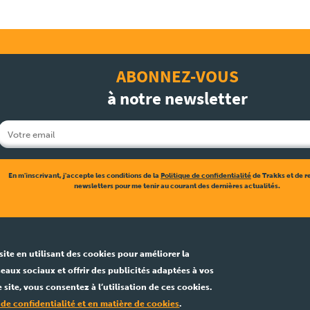
ABONNEZ-VOUS
à notre newsletter
En m'inscrivant, j'accepte les conditions de la
Politique de confidentialité
de Trakks et de r
newsletters pour me tenir au courant des dernières actualités.
isite en utilisant des cookies pour améliorer la
éseaux sociaux et offrir des publicités adaptées à vos
 site, vous consentez à l’utilisation de ces cookies.
 de confidentialité et en matière de cookies
.