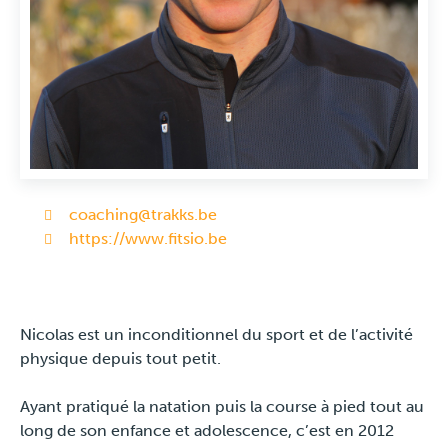
Travel
Plus
À propos
Jobs
coaching@trakks.be
https://www.fitsio.be
News
Tests Produits
Nicolas est un inconditionnel du sport et de l’activité
physique depuis tout petit.
TraKKs Team
Ayant pratiqué la natation puis la course à pied tout au
Partenaires
long de son enfance et adolescence, c’est en 2012