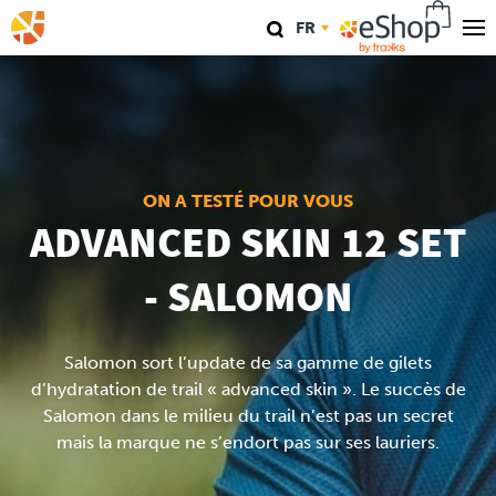
Aller
FR
au
contenu
Nos magasins
principal
TraKKs Lab
Coaching
ON A TESTÉ POUR VOUS
ADVANCED SKIN 12 SET
Agenda
- SALOMON
Clinics
Salomon sort l’update de sa gamme de gilets
Conférence
d’hydratation de trail « advanced skin ». Le succès de
Salomon dans le milieu du trail n’est pas un secret
Course
mais la marque ne s’endort pas sur ses lauriers.
Travel