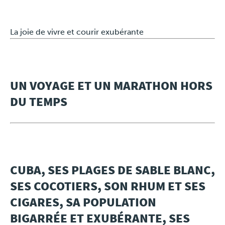
Travel
La joie de vivre et courir exubérante
Plus
Over ons
UN VOYAGE ET UN MARATHON HORS
DU TEMPS
Jobs
News
Product Tests
CUBA, SES PLAGES DE SABLE BLANC,
SES COCOTIERS, SON RHUM ET SES
TraKKs Team
CIGARES, SA POPULATION
Partners
BIGARRÉE ET EXUBÉRANTE, SES