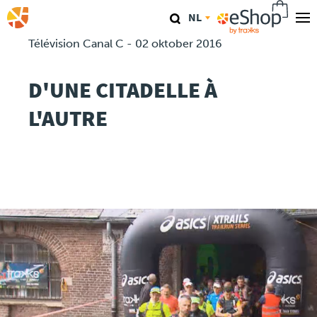
Overslaan
NL
en
naar
Télévision Canal C - 02 oktober 2016
Onze Winkels
de
inhoud
D'UNE CITADELLE À
TraKKs Lab
gaan
L'AUTRE
Coaching
Agenda
Clinics
Conferenties
Race
Travel