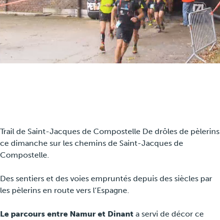
Travel
Plus
Over ons
Jobs
News
Trail de Saint-Jacques de Compostelle De drôles de pèlerins
ce dimanche sur les chemins de Saint-Jacques de
Compostelle.
Product Tests
Des sentiers et des voies empruntés depuis des siècles par
TraKKs Team
les pèlerins en route vers l’Espagne.
Partners
Le parcours entre Namur et Dinant
a servi de décor ce