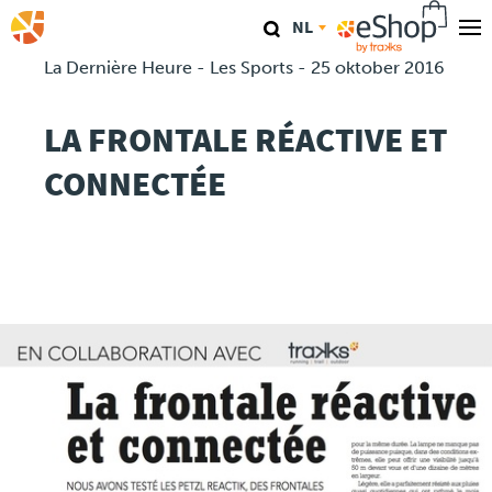
Overslaan
NL
en
naar
La Dernière Heure - Les Sports - 25 oktober 2016
Onze Winkels
de
inhoud
LA FRONTALE RÉACTIVE ET
TraKKs Lab
gaan
CONNECTÉE
Coaching
Agenda
Clinics
Conferenties
Race
Travel