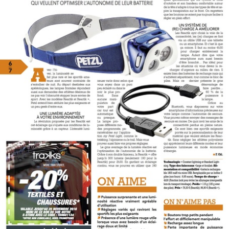
Travel
Plus
Over ons
Jobs
News
Product Tests
TraKKs Team
Partners