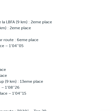
la LBFA (9 km) : 2eme place
 km) : 2eme place
r route : 6eme place
ce – 1’04’’05
lace
lace
p (9 km) : 13eme place
Blijf geïnformeerd
 – 1’08’’26
ace – 1’04’’15