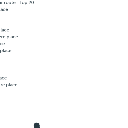
r route : Top 20
lace
place
ere place
ace
place
lace
ere place