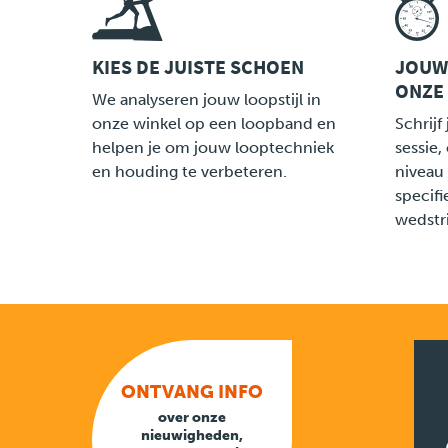
KIES DE JUISTE SCHOEN
JOUW
ONZE
LINK
LINK
We analyseren jouw loopstijl in
onze winkel op een loopband en
Schrijf
helpen je om jouw looptechniek
sessie,
en houding te verbeteren.
niveau 
specifi
wedstr
ONTVANG INFO
over onze
nieuwigheden,