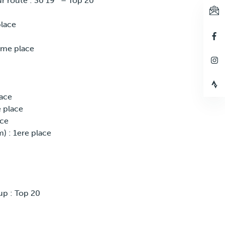
 route : 30’19’’ – Top 20
place
eme place
lace
 place
ace
) : 1ere place
p : Top 20