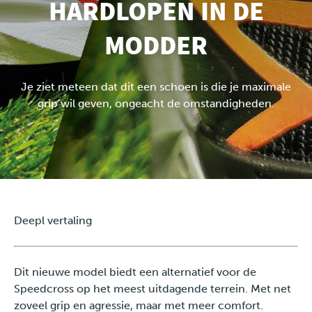
HARDLOPEN IN DE
MODDER
Travel
Plus
Je ziet meteen dat dit een schoen is die je maximale
grip wil geven, ongeacht de omstandigheden.
Over ons
Jobs
News
Product Tests
Deepl vertaling
TraKKs Team
Dit nieuwe model biedt een alternatief voor de
Speedcross op het meest uitdagende terrein. Met net
Partners
zoveel grip en agressie, maar met meer comfort.