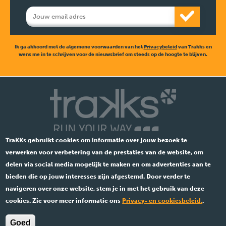
Ik ga akkoord met de algemene voorwaarden van het
Privacybeleid
van Trakks en
wens me in te schrijven voor de nieuwsbrief om steeds op de hoogte te blijven.
TraKKs gebruikt cookies om informatie over jouw bezoek te
verwerken voor verbetering van de prestaties van de website, om
delen via social media mogelijk te maken en om advertenties aan te
bieden die op jouw interesses zijn afgestemd. Door verder te
navigeren over onze website, stem je in met het gebruik van deze
Ent.841 533 891 •
Wettelijk
cookies. Zie voor meer informatie ons
Privacy- en cookiesbeleid.
.
© 2026 TraKKs. Alle rechten voorbehouden.
Goed