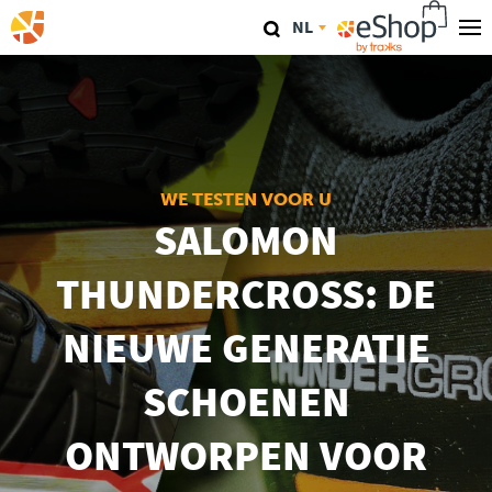
Overslaan
NL
en
naar
Onze Winkels
de
inhoud
TraKKs Lab
gaan
Coaching
WE TESTEN VOOR U
SALOMON
Agenda
THUNDERCROSS: DE
Clinics
NIEUWE GENERATIE
Conferenties
SCHOENEN
Race
ONTWORPEN VOOR
Travel