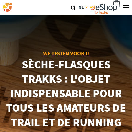
Overslaan
NL
en
naar
Onze Winkels
de
inhoud
TraKKs Lab
gaan
Coaching
WE TESTEN VOOR U
SÈCHE-FLASQUES
Agenda
TRAKKS : L'OBJET
Clinics
INDISPENSABLE POUR
Conferenties
TOUS LES AMATEURS DE
Race
TRAIL ET DE RUNNING
Travel