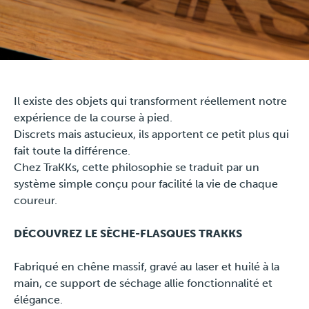
Travel
Plus
Il existe des objets qui transforment réellement notre
Over ons
expérience de la course à pied.
Discrets mais astucieux, ils apportent ce petit plus qui
Jobs
fait toute la différence.
Chez TraKKs, cette philosophie se traduit par un
News
système simple conçu pour facilité la vie de chaque
coureur.
Product Tests
DÉCOUVREZ LE SÈCHE-FLASQUES TRAKKS
TraKKs Team
Fabriqué en chêne massif, gravé au laser et huilé à la
main, ce support de séchage allie fonctionnalité et
Partners
élégance.