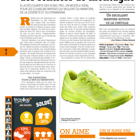
Travel
Plus
À propos
Jobs
News
Tests Produits
TraKKs Team
Partenaires