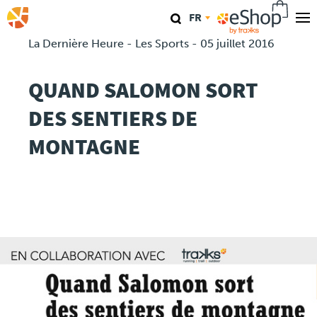
Aller
FR
au
contenu
La Dernière Heure - Les Sports - 05 juillet 2016
Nos magasins
principal
QUAND SALOMON SORT
TraKKs Lab
DES SENTIERS DE
Coaching
MONTAGNE
Agenda
Clinics
Conférence
Course
Travel