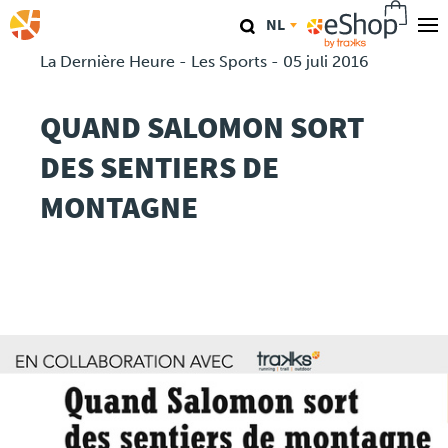
Overslaan
NL
en
naar
La Dernière Heure - Les Sports - 05 juli 2016
Onze Winkels
de
inhoud
QUAND SALOMON SORT
TraKKs Lab
gaan
DES SENTIERS DE
Coaching
MONTAGNE
Agenda
Clinics
Conferenties
Race
Travel