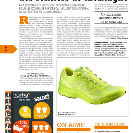
Travel
Plus
Over ons
Jobs
News
Product Tests
TraKKs Team
Partners