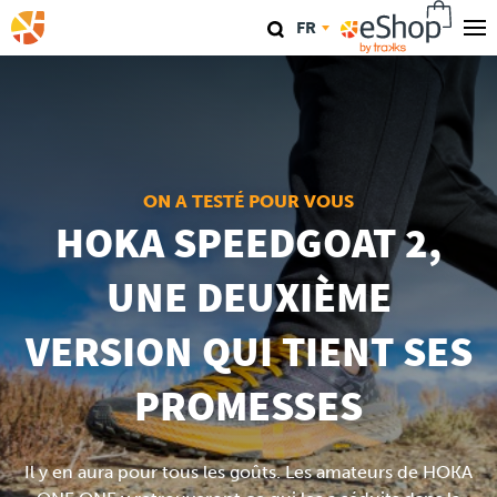
Aller
FR
au
contenu
Nos magasins
principal
TraKKs Lab
Coaching
ON A TESTÉ POUR VOUS
HOKA SPEEDGOAT 2,
Agenda
UNE DEUXIÈME
Clinics
VERSION QUI TIENT SES
Conférence
PROMESSES
Course
Il y en aura pour tous les goûts. Les amateurs de HOKA
Travel