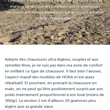
ONE ONE y retrouveront ce qui les a séduits dans la
marque tandis que les coureurs restés sceptiques
découvriront des améliorations qui pourront achever
Travel
de les convaincre.
Plus
À propos
Jobs
Adepte des chaussures ultra légères, souples et aux
News
semelles fines, je ne suis pas dans ma zone de confort
en enfilant ce type de chaussure. Il faut bien l’avouer,
l’aspect massif des modèles de HOKA m’est assez
Tests Produits
rébarbatif. Et pourtant, en prenant la chaussure en
main, on ne peut qu’être positivement surpris par son
TraKKs Team
poids inversement proportionnel à son look (moins de
300gr). La version 2 est d’ailleurs 20 grammes plus
Partenaires
légère que sa grande sœur.