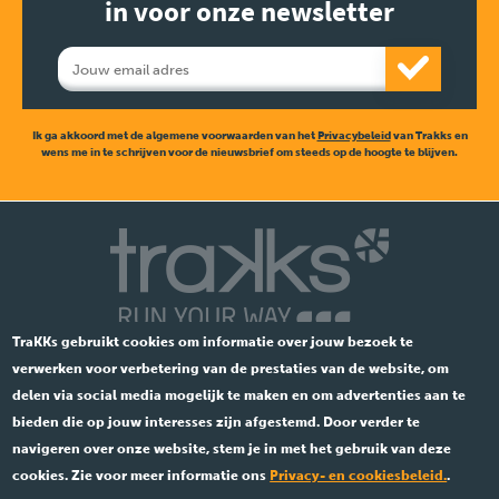
in voor onze newsletter
Ik ga akkoord met de algemene voorwaarden van het
Privacybeleid
van Trakks en
wens me in te schrijven voor de nieuwsbrief om steeds op de hoogte te blijven.
TraKKs gebruikt cookies om informatie over jouw bezoek te
verwerken voor verbetering van de prestaties van de website, om
delen via social media mogelijk te maken en om advertenties aan te
bieden die op jouw interesses zijn afgestemd. Door verder te
navigeren over onze website, stem je in met het gebruik van deze
Ent.841 533 891 •
Wettelijk
cookies. Zie voor meer informatie ons
Privacy- en cookiesbeleid.
.
© 2026 TraKKs. Alle rechten voorbehouden.