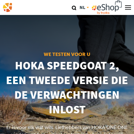
Overslaan
NL
en
naar
Onze Winkels
de
inhoud
TraKKs Lab
gaan
Coaching
WE TESTEN VOOR U
HOKA SPEEDGOAT 2,
Agenda
EEN TWEEDE VERSIE DIE
Clinics
DE VERWACHTINGEN
Conferenties
INLOST
Race
Er is voor elk wat wils. Liefhebbers van HOKA ONE ONE
Travel