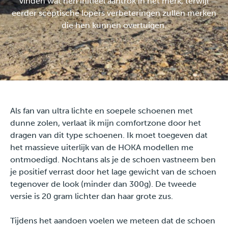
vinden wat hen initieel aantrok in het merk, terwijl
eerder sceptische lopers verbeteringen zullen merken
die hen kunnen overtuigen.
Travel
Plus
Over ons
Jobs
Als fan van ultra lichte en soepele schoenen met
dunne zolen, verlaat ik mijn comfortzone door het
News
dragen van dit type schoenen. Ik moet toegeven dat
het massieve uiterlijk van de HOKA modellen me
ontmoedigd. Nochtans als je de schoen vastneem ben
Product Tests
je positief verrast door het lage gewicht van de schoen
tegenover de look (minder dan 300g). De tweede
TraKKs Team
versie is 20 gram lichter dan haar grote zus.
Partners
Tijdens het aandoen voelen we meteen dat de schoen