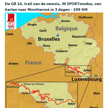
De GR 16, trail van de semois, iN SPORTmodus, van
Aarlen naar Monthermé in 3 dagen - 209 KM
Travel
Plus
Over ons
Jobs
News
Product Tests
TraKKs Team
Partners