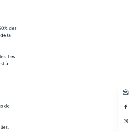
50% des
de la
Blijf geïnformeerd
es. Les
st à
us de
lles,