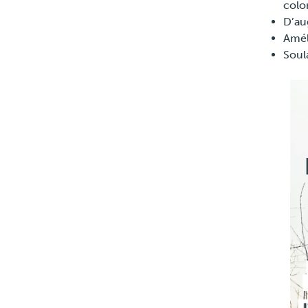
colo
D’au
Améli
Soul