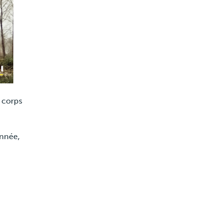
 corps
onnée,