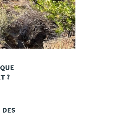
 QUE
T ?
N DES