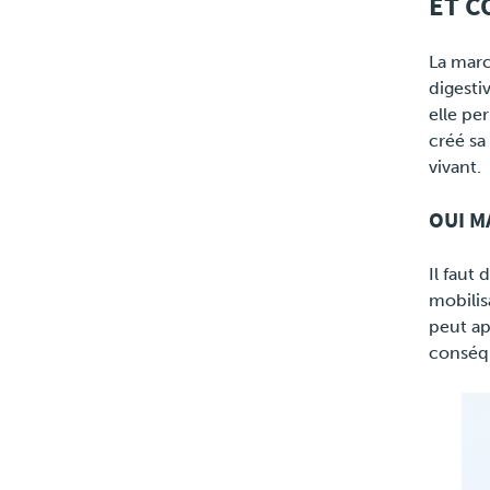
ET C
La marc
digesti
elle pe
créé sa 
vivant.
OUI M
Il faut
mobilis
peut ap
conséq