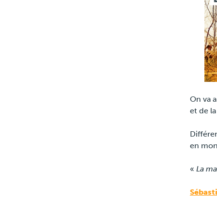
On va a
et de l
Différe
en mon
«
La mar
Sébast