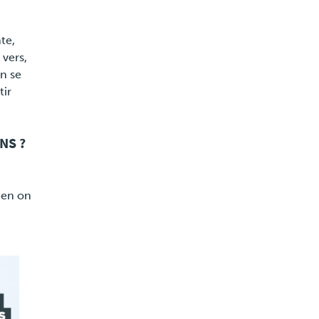
te,
 vers,
On se
tir
NS ?
bien on