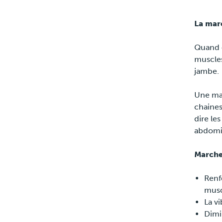
La marc
Quand 
muscles
jambe.
Une mar
chaines
dire le
abdomi
Marche
Renf
musc
La v
Dimi