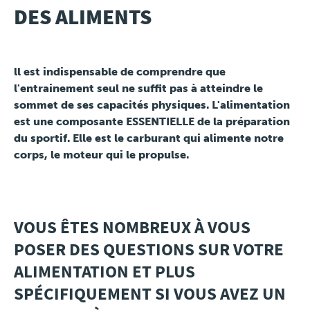
DES ALIMENTS
Travel
ll est indispensable de comprendre que
Plus
l'entrainement seul ne suffit pas à atteindre le
sommet de ses capacités physiques. L'alimentation
About
est une composante ESSENTIELLE de la préparation
du sportif. Elle est le carburant qui alimente notre
Jobs
corps, le moteur qui le propulse.
News
Product Tests
VOUS ÊTES NOMBREUX À VOUS
POSER DES QUESTIONS SUR VOTRE
TraKKs Team
ALIMENTATION ET PLUS
SPÉCIFIQUEMENT SI VOUS AVEZ UN
Partners