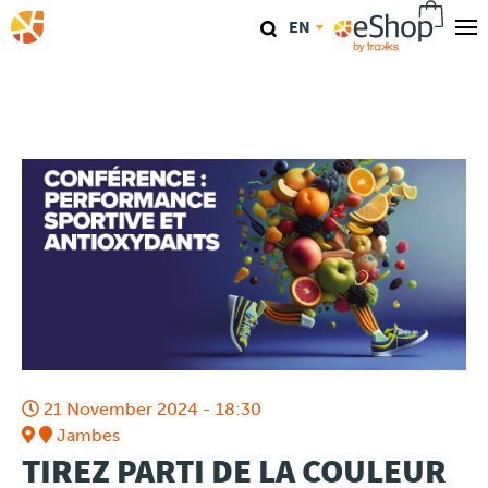
Skip
EN
to
main
Our stores
content
TraKKs Lab
Coaching
Agenda
Clinics
Conference
21 November 2024 - 18:30
Race
Jambes
TIREZ PARTI DE LA COULEUR
Travel