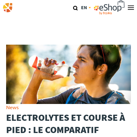
Skip
EN
to
main
Our stores
content
TraKKs Lab
Coaching
Agenda
Clinics
Conference
News
ELECTROLYTES ET COURSE À
Race
PIED : LE COMPARATIF
Travel