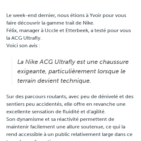
Le week-end dernier, nous étions à Yvoir pour vous
Travel
faire découvrir la gamme trail de Nike.
Félix, manager à Uccle et Etterbeek, a testé pour vous
Plus
la ACG Ultrafly.
Voici son avis :
About
La Nike ACG Ultrafly est une chaussure
Jobs
exigeante, particulièrement lorsque le
terrain devient technique.
News
Sur des parcours roulants, avec peu de dénivelé et des
Product Tests
sentiers peu accidentés, elle offre en revanche une
excellente sensation de fluidité et d'agilité.
TraKKs Team
Son dynamisme et sa réactivité permettent de
maintenir facilement une allure soutenue, ce qui la
Partners
rend accessible à un public relativement large dans ce