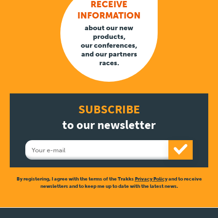
RECEIVE
INFORMATION
about our new
products,
our conferences,
and our partners
races.
SUBSCRIBE
to our newsletter
By registering, I agree with the terms of the Trakks
Privacy Policy
and to receive
newsletters and to keep me up to date with the latest news.