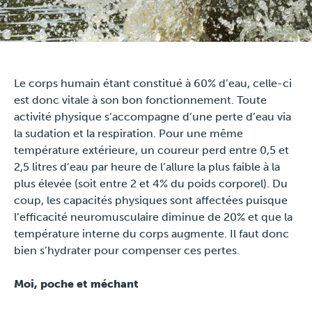
Travel
Plus
Le corps humain étant constitué à 60% d’eau, celle-ci
est donc vitale à son bon fonctionnement. Toute
About
activité physique s’accompagne d’une perte d’eau via
la sudation et la respiration. Pour une même
Jobs
température extérieure, un coureur perd entre 0,5 et
2,5 litres d’eau par heure de l’allure la plus faible à la
News
plus élevée (soit entre 2 et 4% du poids corporel). Du
coup, les capacités physiques sont affectées puisque
l’efficacité neuromusculaire diminue de 20% et que la
Product Tests
température interne du corps augmente. Il faut donc
bien s’hydrater pour compenser ces pertes.
TraKKs Team
Moi, poche et méchant
Partners